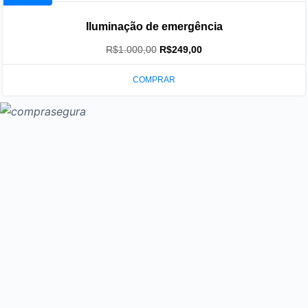
Iluminação de emergência
O
O
R$
1.000,00
R$
249,00
preço
preço
COMPRAR
original
atual
era:
é:
R$1.000,00.
R$249,00.