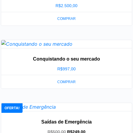
R$
2.500,00
COMPRAR
Conquistando o seu mercado
R$
997,00
COMPRAR
OFERTA!
Saídas de Emergência
O
O
R$
500,00
R$
249,00