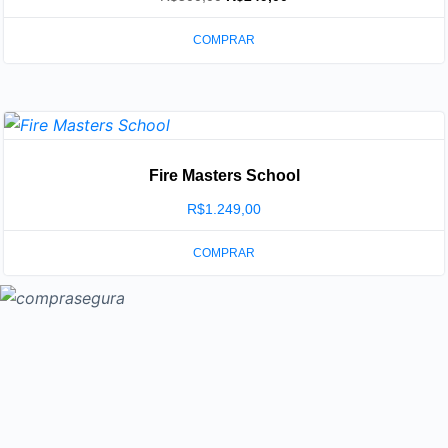
preço
preço
COMPRAR
original
atual
era:
é:
R$500,00.
R$249,00.
Fire Masters School
R$
1.249,00
COMPRAR