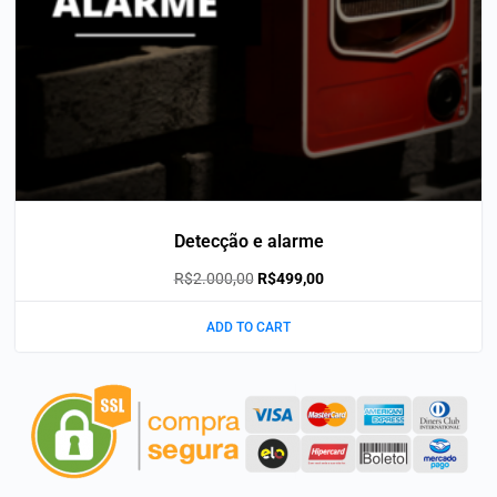
Detecção e alarme
R$
2.000,00
R$
499,00
ADD TO CART