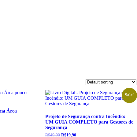
Sale!
uma Área
Projeto de Segurança contra Incêndio:
UM GUIA COMPLETO para Gestores de
Segurança
Original
Current
R$
49,90
R$
19,90