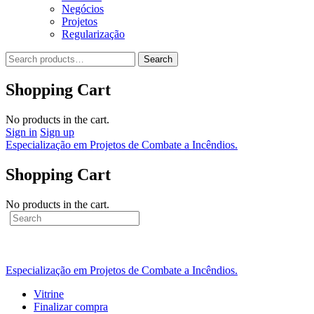
Negócios
Projetos
Regularização
Search
Search
for:
Shopping Cart
No products in the cart.
Sign in
Sign up
Especialização em Projetos de Combate a Incêndios.
Shopping Cart
No products in the cart.
Search
for:
Especialização em Projetos de Combate a Incêndios.
Vitrine
Finalizar compra