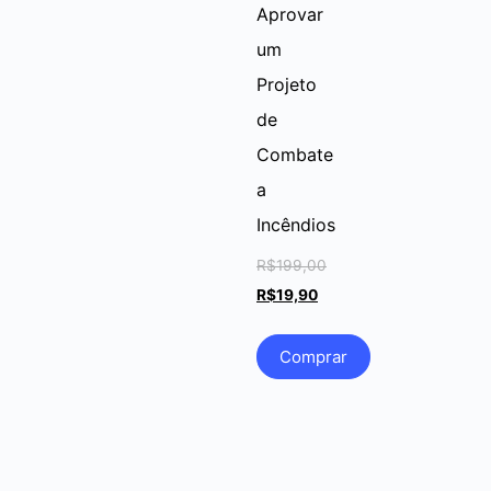
Aprovar
um
Projeto
de
Combate
a
Incêndios
R$
199,00
R$
19,90
Comprar