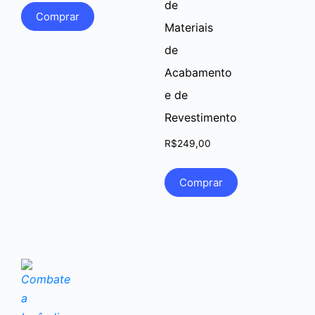
de
Comprar
Materiais
de
Acabamento
e de
Revestimento
R$
249,00
Comprar