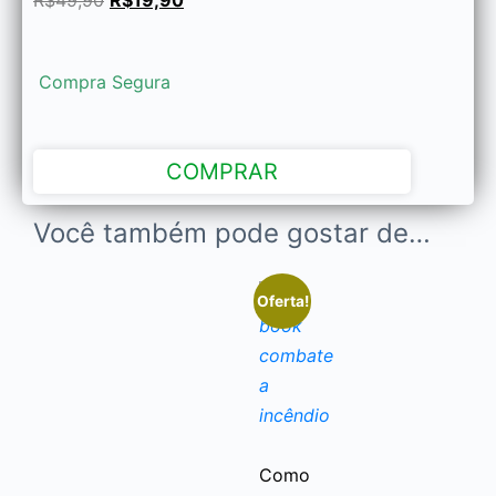
R$
49,90
R$
19,90
Compra Segura
COMPRAR
Você também pode gostar de…
Oferta!
Como