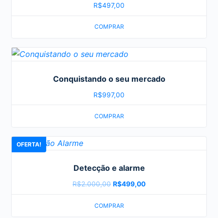
R$
497,00
COMPRAR
Conquistando o seu mercado
R$
997,00
COMPRAR
OFERTA!
Detecção e alarme
R$
2.000,00
O
R$
499,00
O
preço
preço
COMPRAR
original
atual