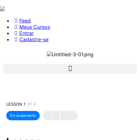
Feed
Meus Cursos
Entrar
Cadastre-se
LESSON 1
OF 0
Em andamento