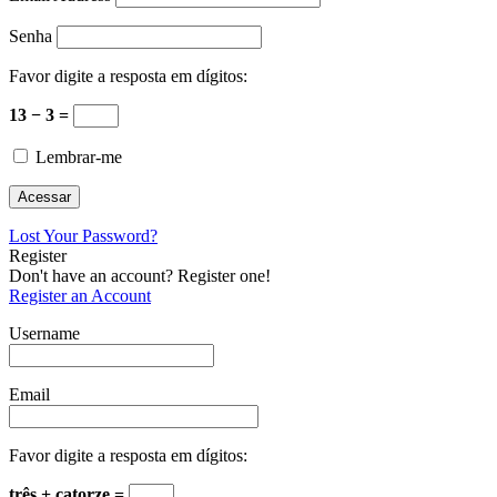
Senha
Favor digite a resposta em dígitos:
13 − 3 =
Lembrar-me
Lost Your Password?
Register
Don't have an account? Register one!
Register an Account
Username
Email
Favor digite a resposta em dígitos:
três + catorze =