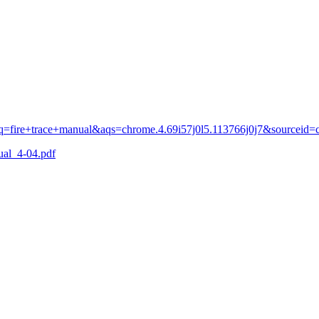
oq=fire+trace+manual&aqs=chrome.4.69i57j0l5.113766j0j7&sourcei
ual_4-04.pdf