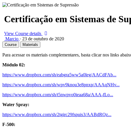
Certificação em Sistemas de Su
View Course details
Marcio
·
23 de outubro de 2020
Course
Materials
​Para acessar os materiais complementares, basta clicar nos links abaix
​Módulo 02:
https://www.dropbox.com/sh/eabgra5ww5a0leg/AACdFAb...
https://www.dropbox.com/sh/wpv9knou3e8pnxp/AAAqNHv...
https://www.dropbox.com/sh/t5nwpvo0ieaa68a/AAA-fLo...
Water Spray:
https://www.dropbox.com/sh/2tgirc29fspuis3/AABdRQz...
F-500: