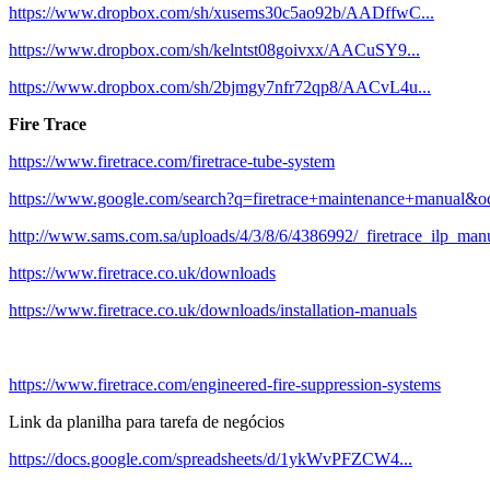
https://www.dropbox.com/sh/xusems30c5ao92b/AADffwC...
https://www.dropbox.com/sh/kelntst08goivxx/AACuSY9...
https://www.dropbox.com/sh/2bjmgy7nfr72qp8/AACvL4u...
Fire Trace
https://www.firetrace.com/firetrace-tube-system
https://www.google.com/search?q=firetrace+maintenance+manual&
http://www.sams.com.sa/uploads/4/3/8/6/4386992/_firetrace_ilp_man
https://www.firetrace.co.uk/downloads
https://www.firetrace.co.uk/downloads/installation-manuals
https://www.firetrace.com/engineered-fire-suppression-systems
Link da planilha para tarefa
​ de negócios
https://docs.google.com/spreadsheets/d/1ykWvPFZCW4...