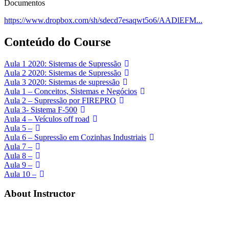
Documentos
https://www.dropbox.com/sh/sdecd7esaqwt5o6/AADlEFM...
Conteúdo do Course
Aula 1 2020: Sistemas de Supressão
Aula 2 2020: Sistemas de Supressão
Aula 3 2020: Sistemas de supressão
Aula 1 – Conceitos, Sistemas e Negócios
Aula 2 – Supressão por FIREPRO
Aula 3- Sistema F-500
Aula 4 – Veículos off road
Aula 5 –
Aula 6 – Supressão em Cozinhas Industriais
Aula 7 –
Aula 8 –
Aula 9 –
Aula 10 –
About Instructor