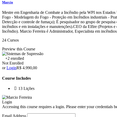
Marcio
Mestre em Engenharia de Combate a Incêndio pela WPI nos Estados Un
Fogo - Modelagem do Fogo - Proteção em Incêndios industriais - Prat
Detecção e controle de fumaça); É pesquisador no grupo de pesquisa
incêndios e em instalações e manutenções). ​ CEO da Elfire (Projetos 
Incêndio). Marcio Ferreira é Administrador, Especialista em incêndios
24 Cursos
Preview this Course
+2
enrolled
Not Enrolled
or
Login
R$ 4.990,00
Course Includes
13 Lições
Login
Accessing this course requires a login. Please enter your credentials 
Email Address