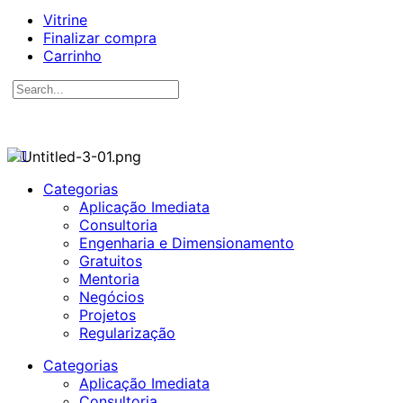
Vitrine
Finalizar compra
Carrinho
Search
for:
Categorias
Aplicação Imediata
Consultoria
Engenharia e Dimensionamento
Gratuitos
Mentoria
Negócios
Projetos
Regularização
Categorias
Aplicação Imediata
Consultoria